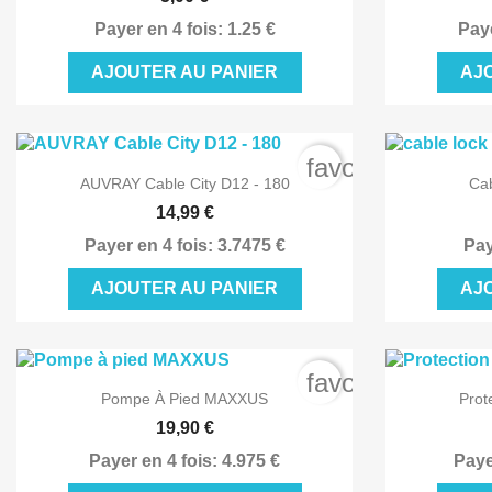
Payer en 4 fois: 1.25 €
Paye
AJOUTER AU PANIER
AJ
favorite_border

Aperçu rapide
AUVRAY Cable City D12 - 180
Cab
14,99 €
Payer en 4 fois: 3.7475 €
Pay
AJOUTER AU PANIER
AJ
favorite_border

Aperçu rapide
Pompe À Pied MAXXUS
Prot
19,90 €
Payer en 4 fois: 4.975 €
Paye