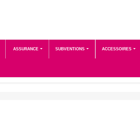
ASSURANCE
SUBVENTIONS
ACCESSOIRES
un vélo électrique en fonction de votre utilisation et de votre budget