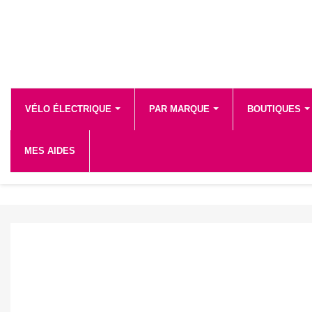
VÉLO ÉLECTRIQUE
PAR MARQUE
BOUTIQUES
MES AIDES
ACCUEIL
Des experts pour vous assister et vous conseillez pour l'achat d'