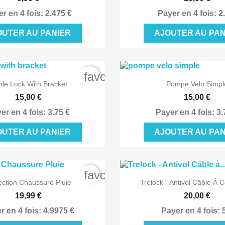
r en 4 fois: 2.475 €
Payer en 4 fois: 2
OUTER AU PANIER
AJOUTER AU PAN
favorite_border


Aperçu rapide
Aperçu rapi
le Lock With Bracket
Pompe Velo Simpl
15,00 €
15,00 €
er en 4 fois: 3.75 €
Payer en 4 fois: 3.
OUTER AU PANIER
AJOUTER AU PAN
favorite_border


Aperçu rapide
Aperçu rapi
ection Chaussure Pluie
Trelock - Antivol Câble À 
19,99 €
20,00 €
r en 4 fois: 4.9975 €
Payer en 4 fois: 