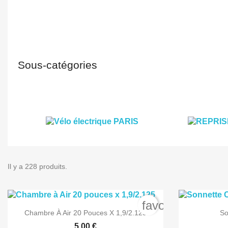
Sous-catégories
Il y a 228 produits.
favorite_border

Aperçu rapide
Chambre À Air 20 Pouces X 1,9/2.125
So
5,00 €