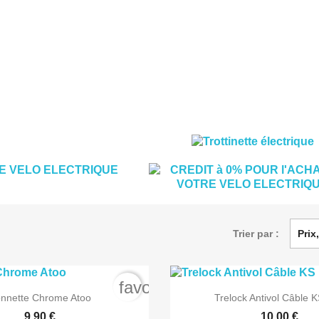
Trier par :
Prix
favorite_border


Aperçu rapide
Aperçu rapi
nnette Chrome Atoo
Trelock Antivol Câble 
9,90 €
10,00 €