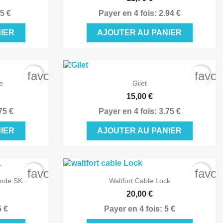
.5 €
Payer en 4 fois: 2.94 €
IER
AJOUTER AU PANIER
favorite_border
favor

de
Aperçu rapide
e
Gilet
15,00 €
75 €
Payer en 4 fois: 3.75 €
IER
AJOUTER AU PANIER
favorite_border
favor

de
Aperçu rapide
Code SK...
Waltfort Cable Lock
20,00 €
5 €
Payer en 4 fois: 5 €