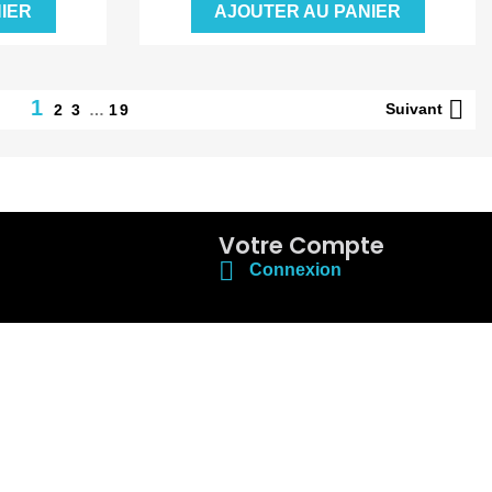
IER
AJOUTER AU PANIER

1
Suivant
2
3
…
19
Votre Compte

Connexion