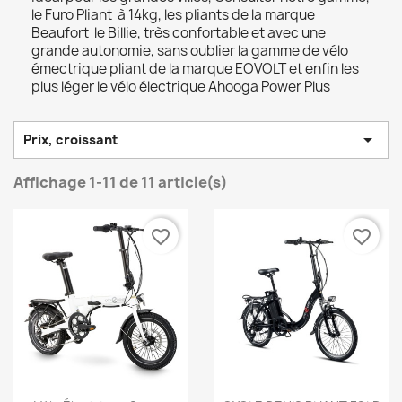
le Furo Pliant à 14kg, les pliants de la marque
Beaufort le Billie, très confortable et avec une
grande autonomie, sans oublier la gamme de vélo
émectrique pliant de la marque EOVOLT et enfin les
plus léger le vélo électrique Ahooga Power Plus

Prix, croissant
Affichage 1-11 de 11 article(s)
favorite_border
favorite_border
Aperçu rapide
Aperçu rapide