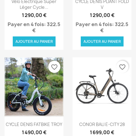


Vélo Électrique Super
CYCLE DENIS PLIANT FOLD
Léger Cycle...
V
1 290,00 €
1 290,00 €
Payer en 4 fois: 322.5
Payer en 4 fois: 322.5
€
€
AJOUTER AU PANIER
AJOUTER AU PANIER
favorite_border
favorite_border
Aperçu rapide
Aperçu rapide


CYCLE DENIS FATBIKE TROY
CONOR BALI E-CITY 28
1 490,00 €
1 699,00 €