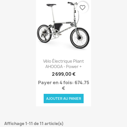
favorite_border
Aperçu rapide

Vélo Électrique Pliant
AHOOGA - Power +
2 699,00 €
Payer en 4 fois: 674.75
€
AJOUTER AU PANIER
Affichage 1-11 de 11 article(s)