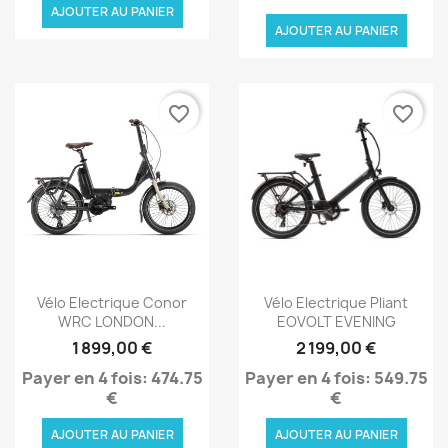
AJOUTER AU PANIER
AJOUTER AU PANIER
favorite_border
favorite_border
Aperçu rapide
Aperçu rapide


Vélo Electrique Conor
Vélo Electrique Pliant
WRC LONDON...
EOVOLT EVENING
1 899,00 €
2 199,00 €
Payer en 4 fois: 474.75
Payer en 4 fois: 549.75
€
€
AJOUTER AU PANIER
AJOUTER AU PANIER