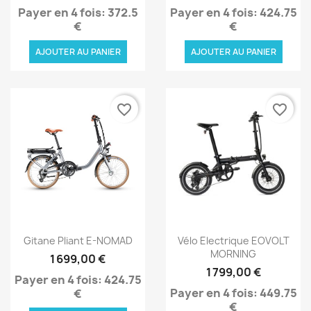
Payer en 4 fois: 372.5
Payer en 4 fois: 424.75
€
€
AJOUTER AU PANIER
AJOUTER AU PANIER
favorite_border
favorite_border
Aperçu rapide
Aperçu rapide


Gitane Pliant E-NOMAD
Vélo Electrique EOVOLT
MORNING
1 699,00 €
1 799,00 €
Payer en 4 fois: 424.75
Payer en 4 fois: 449.75
€
€