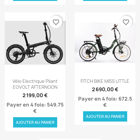
favorite_border
favorite_border
Aperçu rapide
Aperçu rapide


Vélo Electrique Pliant
FITCH BIKE MISS LITTLE
EOVOLT AFTERNOON
2 690,00 €
2 199,00 €
Payer en 4 fois: 672.5
Payer en 4 fois: 549.75
€
€
AJOUTER AU PANIER
AJOUTER AU PANIER