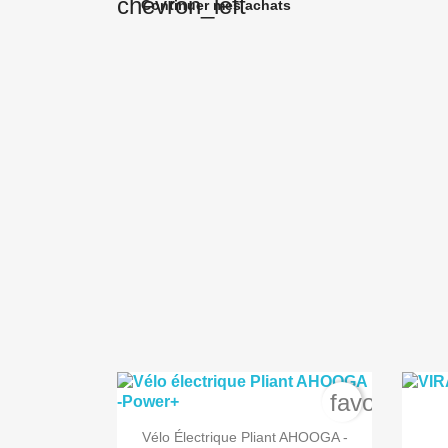
chevron_left
Continuer mes achats
favorite_bo

Aperçu rapide
Vélo Électrique Pliant AHOOGA -