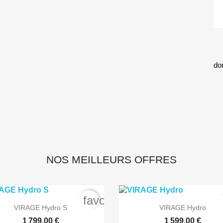
do
NOS MEILLEURS OFFRES
rder
favorite_border


Aperçu rapide
Aperçu rapide
VIRAGE Hydro S
VIRAGE Hydro
1 799,00 €
1 599,00 €