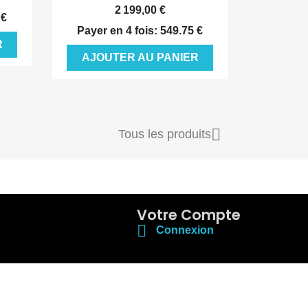
2 199,00 €
 €
Payer en 4 fois: 549.75 €
R
AJOUTER AU PANIER

Tous les produits
Votre Compte

Connexion