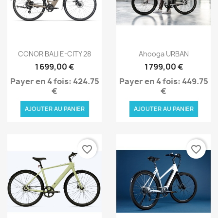
Aperçu rapide
Aperçu rapide


CONOR BALI E-CITY 28
Ahooga URBAN
1 699,00 €
1 799,00 €
Payer en 4 fois: 424.75
Payer en 4 fois: 449.75
€
€
AJOUTER AU PANIER
AJOUTER AU PANIER
favorite_border
favorite_border