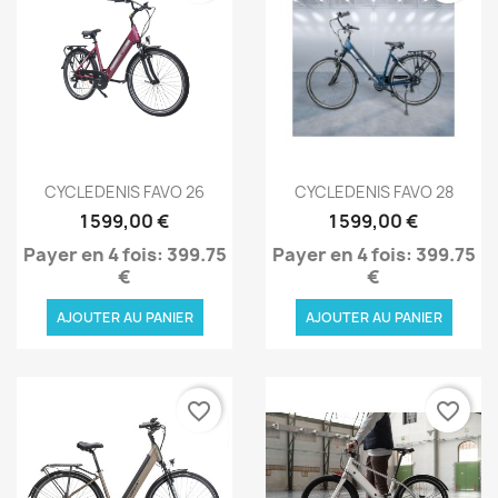
Aperçu rapide
Aperçu rapide


CYCLEDENIS FAVO 26
CYCLEDENIS FAVO 28
1 599,00 €
1 599,00 €
Payer en 4 fois: 399.75
Payer en 4 fois: 399.75
€
€
AJOUTER AU PANIER
AJOUTER AU PANIER
favorite_border
favorite_border