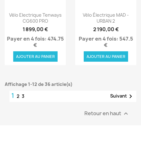
Aperçu rapide
Aperçu rapide


Vélo Electrique Tenways
Vélo Électrique MAD -
CG600 PRO
URBAN 2
1 899,00 €
2 190,00 €
Payer en 4 fois: 474.75
Payer en 4 fois: 547.5
€
€
AJOUTER AU PANIER
AJOUTER AU PANIER
Affichage 1-12 de 36 article(s)
1

Suivant
2
3
Retour en haut
