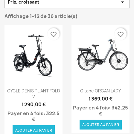

Prix, croissant
Affichage 1-12 de 36 article(s)
favorite_border
favorite_border
Aperçu rapide
Aperçu rapide


CYCLE DENIS PLIANT FOLD
Gitane ORGAN LADY
V
1 369,00 €
1 290,00 €
Payer en 4 fois: 342.25
Payer en 4 fois: 322.5
€
€
AJOUTER AU PANIER
AJOUTER AU PANIER