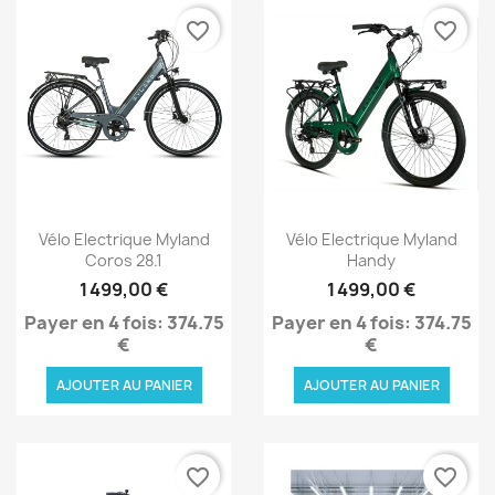
favorite_border
favorite_border
Aperçu rapide
Aperçu rapide


Vélo Electrique Myland
Vélo Electrique Myland
Coros 28.1
Handy
1 499,00 €
1 499,00 €
Payer en 4 fois: 374.75
Payer en 4 fois: 374.75
€
€
AJOUTER AU PANIER
AJOUTER AU PANIER
favorite_border
favorite_border