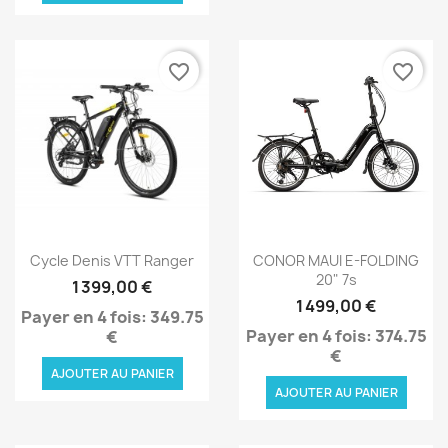
favorite_border
favorite_border
Aperçu rapide
Aperçu rapide


Cycle Denis VTT Ranger
CONOR MAUI E-FOLDING
20" 7s
1 399,00 €
1 499,00 €
Payer en 4 fois: 349.75
Payer en 4 fois: 374.75
€
€
AJOUTER AU PANIER
AJOUTER AU PANIER