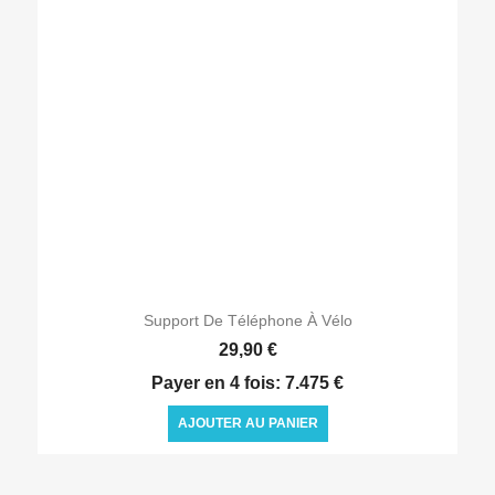

Aperçu rapide
Support De Téléphone À Vélo
29,90 €
Payer en 4 fois: 7.475 €
AJOUTER AU PANIER