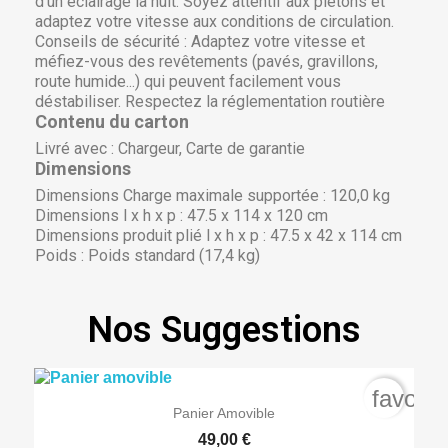
d’un éclairage la nuit. Soyez attentif aux piétons et
adaptez votre vitesse aux conditions de circulation.
Conseils de sécurité :
Adaptez votre vitesse et
méfiez-vous des revêtements (pavés, gravillons,
route humide...) qui peuvent facilement vous
déstabiliser. Respectez la réglementation routière
Contenu du carton
Livré avec :
Chargeur, Carte de garantie
Dimensions
Dimensions Charge maximale supportée :
120,0 kg
Dimensions l x h x p :
47.5 x 114 x 120 cm
Dimensions produit plié l x h x p :
47.5 x 42 x 114 cm
Poids :
Poids standard (17,4 kg)
Nos Suggestions
favorit

Aperçu rapide
Panier Amovible
49,00 €