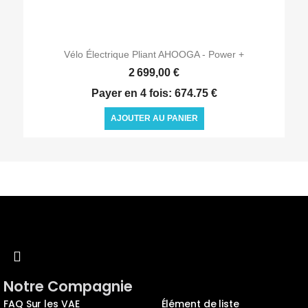

Aperçu rapide
Vélo Électrique Pliant AHOOGA - Power +
2 699,00 €
Payer en 4 fois: 674.75 €
AJOUTER AU PANIER
Notre Compagnie
FAQ Sur les VAE
Élément de liste