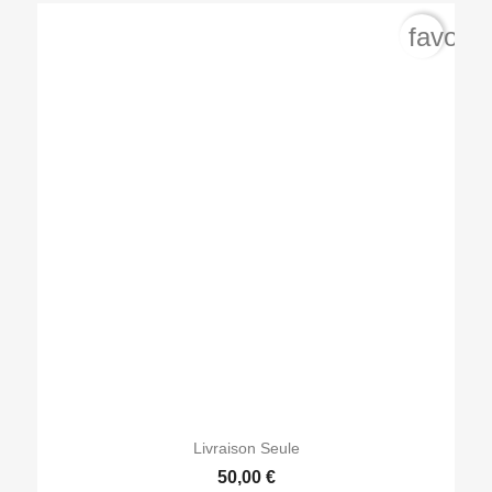
favorit

Aperçu rapide
Livraison Seule
50,00 €