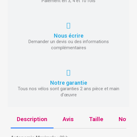
Paiement en 3, 4 et 10 fois
Nous écrire
Demander un devis ou des informations
complémentaires
Notre garantie
Tous nos vélos sont garanties 2 ans pièce et main
d’œuvre
Description
Avis
Taille
Notre 